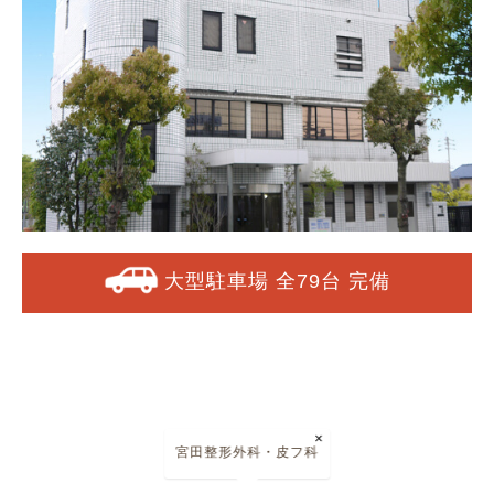
大型駐車場 全79台 完備
×
宮田整形外科・皮フ科