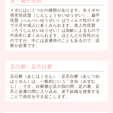
贅・扁平疣贅
イボにはいくつかの種類があります。水イボや
尋常性疣贅（じんじょうせいゆうぜい）、扁平
疣贅（へんぺいゆうぜい）はウィルス性のイボ
で小児や成人に多くみられます。老人性疣贅
（ろうじんせいゆうぜい）は加齢によるもので
中高年に多くみられます。ほとんどが良性のも
のですが、中には皮膚癌のこともあるので、診
察が必要です。
足白癬・足爪白癬
足白癬（あしはくせん）・足爪白癬（あしつめ
はくせん）は、一般的にいう「水虫（みずむ
し）」です。白癬菌が足の指の間、足の裏、足
爪と皮膚の間に入り込み、皮下組織を侵食する
ことで炎症を引き起こします。