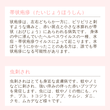
帯状疱疹（たいじょうほうしん）
状疱疹は、左右どちらか一方に、ピリピリと刺
すような痛みと、赤い斑点と小さな水膨れが帯
状（おびじょう）にあらわれる病気です。 身体
の中に潜んでいたヘルペスウイルスの一種、水
痘・帯状疱疹ウイルスによって起こります。水
ぼうそうにかかったことのある方は、誰でも帯
状疱疹になる可能性があります。
虫刺され
虫刺されはとても身近な皮膚病です。蚊やノミ
などに刺され、強い痒みの伴った赤いブツブツ
を発症します。虫には、蚊やノミの他にも、ハ
チ、ブユ、トコジラミ、アブ、ケムシ、ダニ、
クモ、ムカデなど様々です。