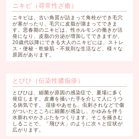
ニキビ（尋常性ざ瘡）
ニキビは、古い角質が詰まって角栓ができ毛穴
が塞がったり、毛穴に皮脂が溜まってできま
す。思春期のニキビは、性ホルモンの働きが活
発になり、皮脂の分泌が増加してできますが、
20歳代以降にできる大人のニキビには、ストレ
ス・便秘・乾燥肌・不規則な生活など、様々な
原因があります。
とびひ（伝染性膿痂疹）
とびひは、細菌が原因の感染症で、夏場に多く
発症します。皮膚を掻いた手を介して人にうつ
る病気です。 湿疹やあせも、虫刺されなどで傷
がついたところに細菌が感染し、かゆみを伴う
水膨れやかさぶたをつくります。そこを掻きむ
しることで、「飛び火」のように次々と症状が
広がります。