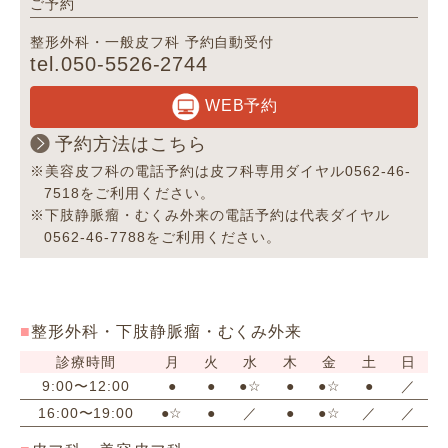
ご予約
整形外科・一般皮フ科 予約自動受付
tel.050-5526-2744
WEB予約
予約方法はこちら
※美容皮フ科の電話予約は皮フ科専用ダイヤル0562-46-
7518をご利用ください。
※下肢静脈瘤・むくみ外来の電話予約は代表ダイヤル
0562-46-7788をご利用ください。
整形外科・下肢静脈瘤・むくみ外来
診療時間
月
火
水
木
金
土
日
9:00〜12:00
●
●
●☆
●
●☆
●
／
16:00〜19:00
●☆
●
／
●
●☆
／
／