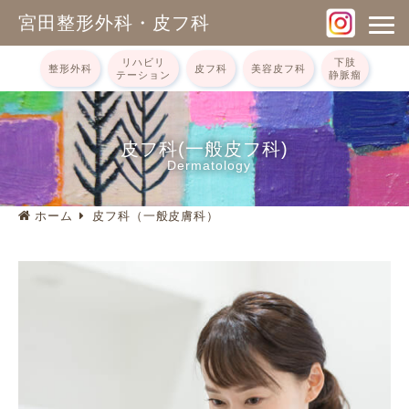
宮田整形外科・皮フ科
リハビリ
下肢
整形外科
皮フ科
美容皮フ科
テーション
静脈瘤
皮フ科(一般皮フ科)
Dermatology
ホーム
皮フ科（一般皮膚科）