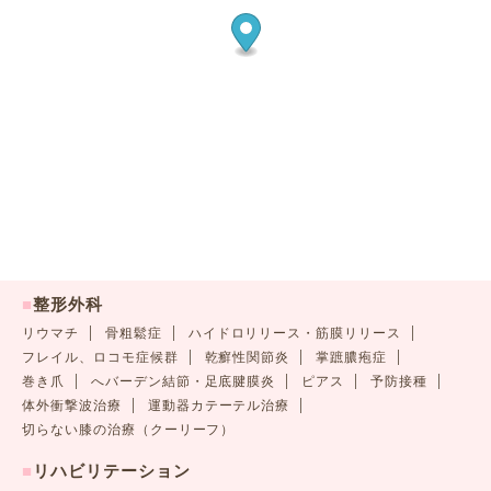
■
整形外科
リウマチ
骨粗鬆症
ハイドロリリース・筋膜リリース
フレイル、ロコモ症候群
乾癬性関節炎
掌蹠膿疱症
巻き爪
へバーデン結節・足底腱膜炎
ピアス
予防接種
体外衝撃波治療
運動器カテーテル治療
切らない膝の治療（クーリーフ）
■
リハビリテーション