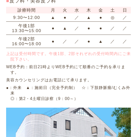
皮フ科・美容皮フ科
診療時間
月
火
水
木
金
土
日
9:30〜12:00
▲
●
／
▲
●
◎
／
午後1部
●
▲
／
●
●
／
／
13:30〜15:00
午後2部
●
／
／
●
▲
／
／
16:00〜18:00
上記は受付時間です。午後1部、2部それぞれの受付時間内にご来
院下さい。
WEB予約：前日21時よりWEB予約にて順番のご予約を承りま
す。
美容カウンセリングはお電話にて承ります。
●：外来 ▲：施術日（完全予約制） ☆：下肢静脈瘤/むくみ外
来
◎：第2・4土曜日診察（9：00～）