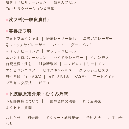
通所リハビリテーション
酸素カプセル
Yu’sリラクゼーション＆整体
■
皮フ科(一般皮膚科)
■
美容皮フ科
フォトフェイシャル
医療レーザー脱毛
炭酸ガスレーザー
Qスイッチヤグレーザー
ハイフ
ダーマペン4
ケミカルピーリング
マッサージピール
エレクトロポレーション
ハイドラシャワー
イオン導入
自費点滴・注射
肌診断装置
エンビロントリートメント
エンビロンコスメ
ゼオスキンヘルス
グラッシュビスタ
男性型脱毛症（AGA)
女性型脱毛症（FAGA)
アートメイク
プラセンタ療法
ピアス
■
下肢静脈瘤外来・むくみ外来
下肢静脈瘤について
下肢静脈瘤の治療
むくみ外来
よくあるご質問
おしらせ
料金表
ドクター・施設紹介
予約方法
お問い合
わせ