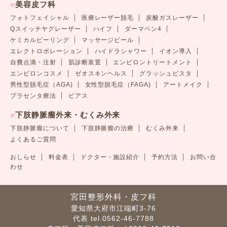
■
美容皮フ科
フォトフェイシャル
医療レーザー脱毛
炭酸ガスレーザー
Qスイッチヤグレーザー
ハイフ
ダーマペン4
ケミカルピーリング
マッサージピール
エレクトロポレーション
ハイドラシャワー
イオン導入
自費点滴・注射
肌診断装置
エンビロントリートメント
エンビロンコスメ
ゼオスキンヘルス
グラッシュビスタ
男性型脱毛症（AGA)
女性型脱毛症（FAGA)
アートメイク
プラセンタ療法
ピアス
■
下肢静脈瘤外来・むくみ外来
下肢静脈瘤について
下肢静脈瘤の治療
むくみ外来
よくあるご質問
おしらせ
料金表
ドクター・施設紹介
予約方法
お問い合
わせ
宮田整形外科・皮フ科
愛知県大府市江端町3-76
代表 tel.0562-46-7788