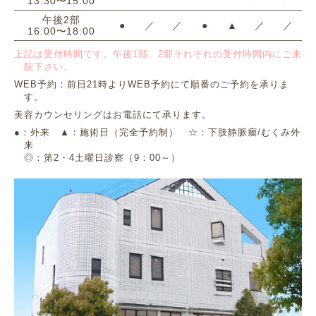
13:30〜15:00
午後2部
●
／
／
●
▲
／
／
16:00〜18:00
上記は受付時間です。午後1部、2部それぞれの受付時間内にご来
院下さい。
WEB予約：前日21時よりWEB予約にて順番のご予約を承りま
す。
美容カウンセリングはお電話にて承ります。
●：外来 ▲：施術日（完全予約制） ☆：下肢静脈瘤/むくみ外
来
◎：第2・4土曜日診察（9：00～）