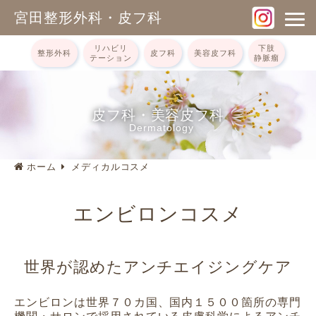
宮田整形外科・皮フ科
リハビリ
下肢
整形外科
皮フ科
美容皮フ科
テーション
静脈瘤
皮フ科・美容皮フ科
Dermatology
ホーム
メディカルコスメ
エンビロンコスメ
世界が認めたアンチエイジングケア
エンビロンは世界７０カ国、国内１５００箇所の専門