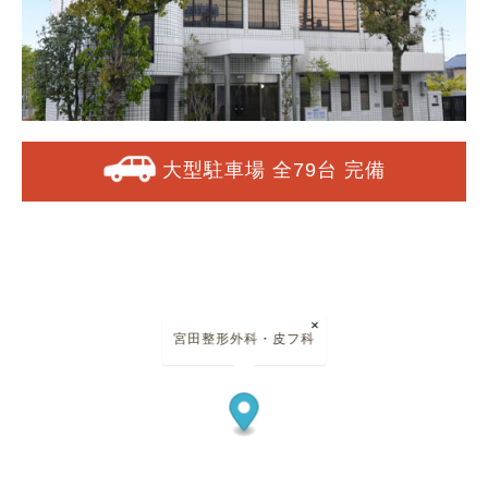
大型駐車場 全79台 完備
×
宮田整形外科・皮フ科