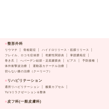
■
整形外科
リウマチ
骨粗鬆症
ハイドロリリース・筋膜リリース
フレイル、ロコモ症候群
乾癬性関節炎
掌蹠膿疱症
巻き爪
へバーデン結節・足底腱膜炎
ピアス
予防接種
体外衝撃波治療
運動器カテーテル治療
切らない膝の治療（クーリーフ）
■
リハビリテーション
通所リハビリテーション
酸素カプセル
Yu’sリラクゼーション＆整体
■
皮フ科(一般皮膚科)