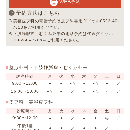
WEB予約
予約方法はこちら
※美容皮フ科の電話予約は皮フ科専用ダイヤル0562-46-
7518をご利用ください。
※下肢静脈瘤・むくみ外来の電話予約は代表ダイヤル
0562-46-7788をご利用ください。
整形外科・下肢静脈瘤・むくみ外来
診療時間
月
火
水
木
金
土
日
9:00〜12:00
●
●
●☆
●
●☆
●
／
16:00〜19:00
●☆
●
／
●
●☆
／
／
皮フ科・美容皮フ科
診療時間
月
火
水
木
金
土
日
9:30〜12:00
▲
●
／
▲
●
◎
／
午後1部
●
▲
／
●
●
／
／