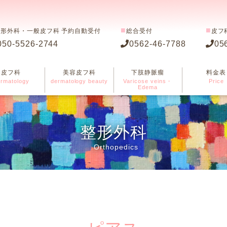
■
■
整形外科・一般皮フ科 予約自動受付
総合受付
皮フ
050-5526-2744
0562-46-7788
05
皮フ科
美容皮フ科
下肢静脈瘤
料金表
rmatology
dermatology beauty
Varicose veins・
Price
Edema
整形外科
Orthopedics