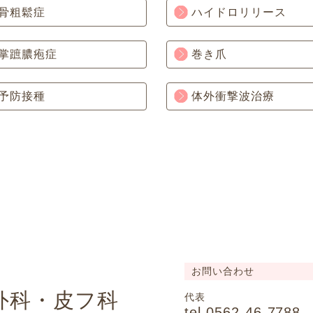
骨粗鬆症
ハイドロリリース
掌蹠膿疱症
巻き爪
予防接種
体外衝撃波治療
お問い合わせ
外科・皮フ科
代表
tel.0562-46-7788