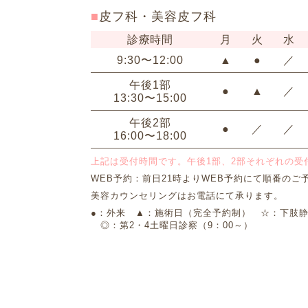
皮フ科・美容皮フ科
診療時間
月
火
水
9:30〜12:00
▲
●
／
午後1部
●
▲
／
13:30〜15:00
午後2部
●
／
／
16:00〜18:00
上記は受付時間です。午後1部、2部それぞれの受
WEB予約：前日21時よりWEB予約にて順番のご
美容カウンセリングはお電話にて承ります。
●：外来 ▲：施術日（完全予約制） ☆：下肢静
◎：第2・4土曜日診察（9：00～）