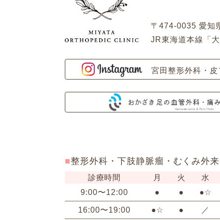
〒474-0035 愛
JR東海道本線「大
宮田整形外科・皮
整形外科・下肢静脈瘤・むくみ外来
診療時間
月
火
水
9:00〜12:00
●
●
●☆
16:00〜19:00
●☆
●
／