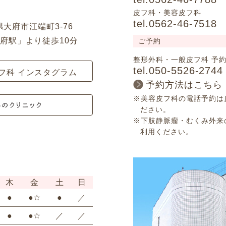
皮フ科・美容皮フ科
tel.0562-46-7518
知県大府市江端町3-76
府駅」より徒歩10分
ご予約
整形外科・一般皮フ科 予
tel.050-5526-2744
フ科 インスタグラム
予約方法はこちら
※美容皮フ科の電話予約は皮フ
ださい。
※下肢静脈瘤・むくみ外来の電
利用ください。
木
金
土
日
●
●☆
●
／
●
●☆
／
／