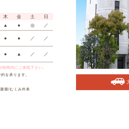
木
金
土
日
▲
●
◎
／
●
●
／
／
●
▲
／
／
付時間内にご来院下さい。
予約を承ります。
脈瘤/むくみ外来