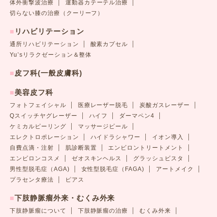
体外衝撃波治療
運動器カテーテル治療
切らない膝の治療（クーリーフ）
■
リハビリテーション
通所リハビリテーション
酸素カプセル
Yu’sリラクゼーション＆整体
■
皮フ科(一般皮膚科)
■
美容皮フ科
フォトフェイシャル
医療レーザー脱毛
炭酸ガスレーザー
Qスイッチヤグレーザー
ハイフ
ダーマペン4
ケミカルピーリング
マッサージピール
エレクトロポレーション
ハイドラシャワー
イオン導入
自費点滴・注射
肌診断装置
エンビロントリートメント
エンビロンコスメ
ゼオスキンヘルス
グラッシュビスタ
男性型脱毛症（AGA)
女性型脱毛症（FAGA)
アートメイク
プラセンタ療法
ピアス
■
下肢静脈瘤外来・むくみ外来
下肢静脈瘤について
下肢静脈瘤の治療
むくみ外来