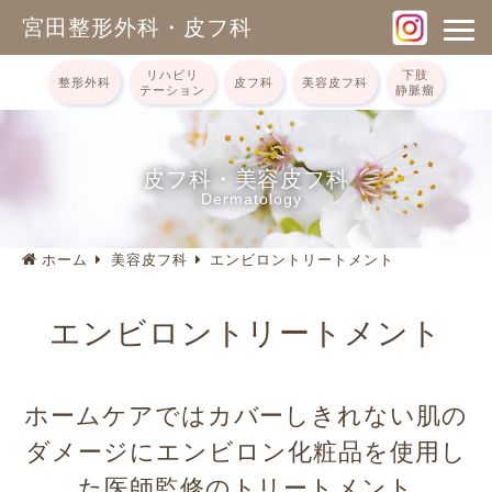
宮田整形外科・皮フ科
リハビリ
下肢
整形外科
皮フ科
美容皮フ科
テーション
静脈瘤
皮フ科・美容皮フ科
Dermatology
ホーム
美容皮フ科
エンビロントリートメント
エンビロントリートメント
ホームケアではカバーしきれない肌の
ダメージに
エンビロン化粧品を使用し
た医師監修のトリートメント