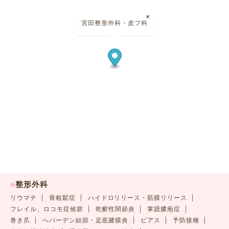
×
宮田整形外科・皮フ科
■
整形外科
リウマチ
骨粗鬆症
ハイドロリリース・筋膜リリース
フレイル、ロコモ症候群
乾癬性関節炎
掌蹠膿疱症
巻き爪
へバーデン結節・足底腱膜炎
ピアス
予防接種