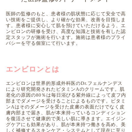
医師の監修のもと、患者様の肌状態に応じて安全で高
い技術をご提供し、より確かな効果、改善を目指しま
す。
患者様に安心して肌を預けていただけるよう、エ
ンビロンの研修を受け、
高度な知識と技術を有した認
定スタッフが施術を行います。
施術は患者様のプライ
バシーを守る個室にて行います。
エンビロンとは
エンビロンは世界的形成外科医のDr.フェルナンデス
により研究開発されたビタミンAのクリームです。肌
老化の原因の80％は毎日浴びる紫外線によって皮フ内
部までダメージを受けることによるものです。ビタミ
ンAはそのダメージを受けた皮膚の表面だけでなく皮
膚内部まで届き、肌が本来持っているコンディション
を復活させて健康的で美しい肌に導きます。エイジン
グケアにも効果があり、肌が本来持つ働きを高め、美
しく補修するスキンケア・システムとして現在に至り