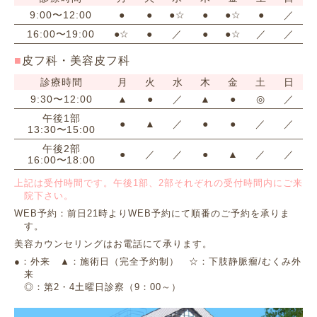
9:00〜12:00
●
●
●☆
●
●☆
●
／
16:00〜19:00
●☆
●
／
●
●☆
／
／
皮フ科・美容皮フ科
診療時間
月
火
水
木
金
土
日
9:30〜12:00
▲
●
／
▲
●
◎
／
午後1部
●
▲
／
●
●
／
／
13:30〜15:00
午後2部
●
／
／
●
▲
／
／
16:00〜18:00
上記は受付時間です。午後1部、2部それぞれの受付時間内にご来
院下さい。
WEB予約：前日21時よりWEB予約にて順番のご予約を承りま
す。
美容カウンセリングはお電話にて承ります。
●：外来 ▲：施術日（完全予約制） ☆：下肢静脈瘤/むくみ外
来
◎：第2・4土曜日診察（9：00～）