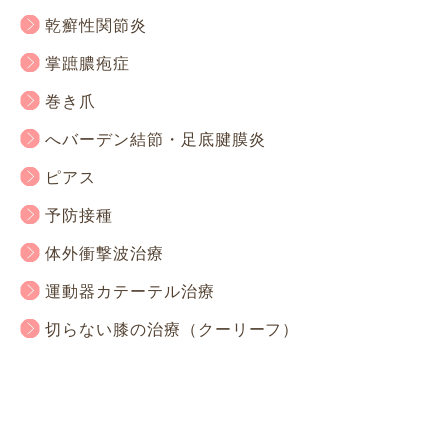
乾癬性関節炎
掌蹠膿疱症
巻き爪
へバーデン結節・足底腱膜炎
ピアス
予防接種
体外衝撃波治療
運動器カテーテル治療
切らない膝の治療（クーリーフ）