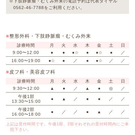
※下肢静脈瘤・むくみ外来の電話予約は代表ダイヤル
0562-46-7788をご利用ください。
整形外科・下肢静脈瘤・むくみ外来
診療時間
月
火
水
木
金
土
日
9:00〜12:00
●
●
●☆
●
●☆
●
／
16:00〜19:00
●☆
●
／
●
●☆
／
／
皮フ科・美容皮フ科
診療時間
月
火
水
木
金
土
日
9:30〜12:00
▲
●
／
▲
●
◎
／
午後1部
●
▲
／
●
●
／
／
13:30〜15:00
午後2部
●
／
／
●
▲
／
／
16:00〜18:00
上記は受付時間です。午後1部、2部それぞれの受付時間内にご来
院下さい。