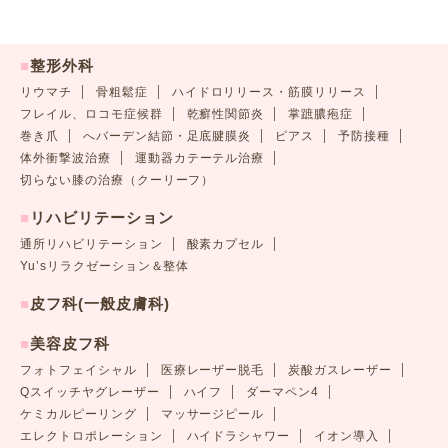
■
整形外科
リウマチ
骨粗鬆症
ハイドロリリース・筋膜リリース
フレイル、ロコモ症候群
乾癬性関節炎
掌蹠膿疱症
巻き爪
へバーデン結節・足底腱膜炎
ピアス
予防接種
体外衝撃波治療
運動器カテーテル治療
切らない膝の治療（クーリーフ）
■
リハビリテーション
通所リハビリテーション
酸素カプセル
Yu’sリラクゼーション＆整体
■
皮フ科(一般皮膚科)
■
美容皮フ科
フォトフェイシャル
医療レーザー脱毛
炭酸ガスレーザー
Qスイッチヤグレーザー
ハイフ
ダーマペン4
ケミカルピーリング
マッサージピール
エレクトロポレーション
ハイドラシャワー
イオン導入