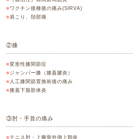
ワクチン接種後の痛み(SIRVA)
肩こり、頚部痛
②膝
変形性膝関節症
ジャンパー膝（膝蓋腱炎）
人工膝関節置換術後の痛み
膝蓋下脂肪体炎
③肘・手首の痛み
テニス肘・上腕骨外側上顆炎