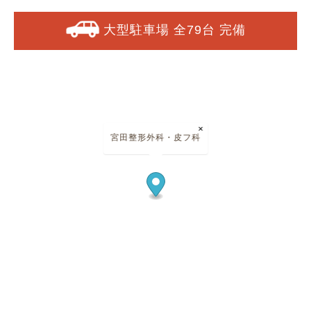
大型駐車場 全79台 完備
×
宮田整形外科・皮フ科