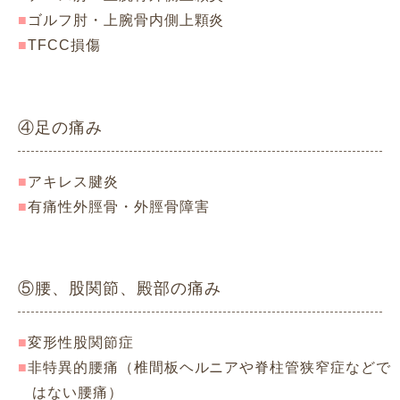
ゴルフ肘・上腕骨内側上顆炎
TFCC損傷
④足の痛み
アキレス腱炎
有痛性外脛骨・外脛骨障害
⑤腰、股関節、殿部の痛み
変形性股関節症
非特異的腰痛（椎間板ヘルニアや脊柱管狭窄症などで
はない腰痛）