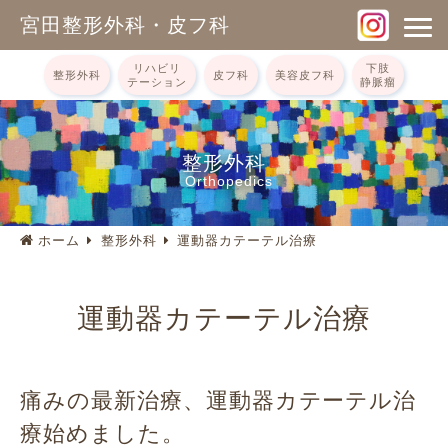
宮田整形外科・皮フ科
リハビリ
下肢
整形外科
皮フ科
美容皮フ科
テーション
静脈瘤
整形外科
Orthopedics
ホーム
整形外科
運動器カテーテル治療
運動器カテーテル治療
痛みの最新治療、
運動器カテーテル治
療始めました。