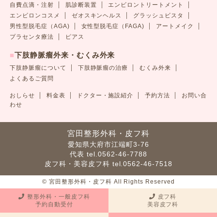
自費点滴・注射
肌診断装置
エンビロントリートメント
エンビロンコスメ
ゼオスキンヘルス
グラッシュビスタ
男性型脱毛症（AGA)
女性型脱毛症（FAGA)
アートメイク
プラセンタ療法
ピアス
■
下肢静脈瘤外来・むくみ外来
下肢静脈瘤について
下肢静脈瘤の治療
むくみ外来
よくあるご質問
おしらせ
料金表
ドクター・施設紹介
予約方法
お問い合
わせ
宮田整形外科・皮フ科
愛知県大府市江端町3-76
代表 tel.0562-46-7788
皮フ科・美容皮フ科 tel.0562-46-7518
© 宮田整形外科・皮フ科 All Rights Reserved
整形外科・一般皮フ科
皮フ科
予約自動受付
美容皮フ科