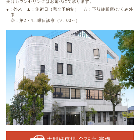
美容カウンセリングはお電話にて承ります。
●：外来 ▲：施術日（完全予約制） ☆：下肢静脈瘤/むくみ外
来
◎：第2・4土曜日診察（9：00～）
大型駐車場 全79台 完備