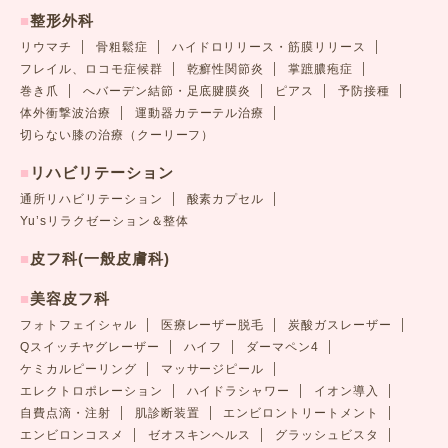
■
整形外科
リウマチ
骨粗鬆症
ハイドロリリース・筋膜リリース
フレイル、ロコモ症候群
乾癬性関節炎
掌蹠膿疱症
巻き爪
へバーデン結節・足底腱膜炎
ピアス
予防接種
体外衝撃波治療
運動器カテーテル治療
切らない膝の治療（クーリーフ）
■
リハビリテーション
通所リハビリテーション
酸素カプセル
Yu’sリラクゼーション＆整体
■
皮フ科(一般皮膚科)
■
美容皮フ科
フォトフェイシャル
医療レーザー脱毛
炭酸ガスレーザー
Qスイッチヤグレーザー
ハイフ
ダーマペン4
ケミカルピーリング
マッサージピール
エレクトロポレーション
ハイドラシャワー
イオン導入
自費点滴・注射
肌診断装置
エンビロントリートメント
エンビロンコスメ
ゼオスキンヘルス
グラッシュビスタ