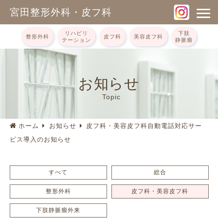
宮田整形外科・皮フ科
リハビリ
下肢
整形外科
皮フ科
美容皮フ科
テーション
静脈瘤
お知らせ
Topic
ホーム
お知らせ
皮フ科・美容皮フ科自動電話対応サー
ビス導入のお知らせ
すべて
総合
整形外科
皮フ科・美容皮フ科
下肢静脈瘤外来