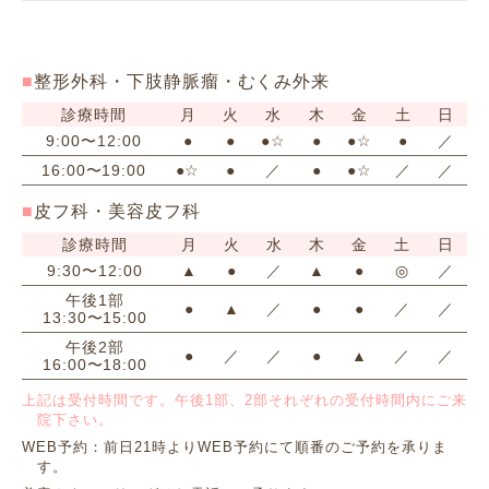
整形外科・下肢静脈瘤・むくみ外来
診療時間
月
火
水
木
金
土
日
9:00〜12:00
●
●
●☆
●
●☆
●
／
16:00〜19:00
●☆
●
／
●
●☆
／
／
皮フ科・美容皮フ科
診療時間
月
火
水
木
金
土
日
9:30〜12:00
▲
●
／
▲
●
◎
／
午後1部
●
▲
／
●
●
／
／
13:30〜15:00
午後2部
●
／
／
●
▲
／
／
16:00〜18:00
上記は受付時間です。午後1部、2部それぞれの受付時間内にご来
院下さい。
WEB予約：前日21時よりWEB予約にて順番のご予約を承りま
す。